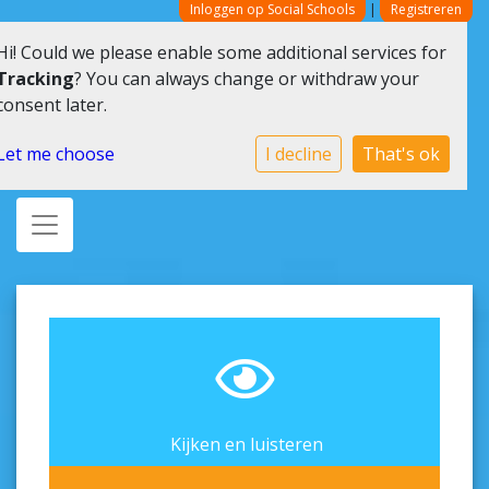
Inloggen op Social Schools
|
Registreren
Hi! Could we please enable some additional services for
Tracking
? You can always change or withdraw your
consent later.
Let me choose
I decline
That's ok
Toggle navigation
Kijken en luisteren