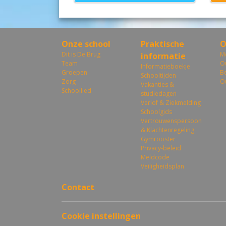
Onze school
Praktische
O
Dit is De Brug
M
informatie
Team
O
Informatieboekje
Groepen
B
Schooltijden
Zorg
O
Vakanties &
Schoollied
studiedagen
Verlof & Ziekmelding
Schoolgids
Vertrouwenspersoon
& Klachtenregeling
Gymrooster
Privacy-beleid
Meldcode
Veiligheidsplan
Contact
Cookie instellingen