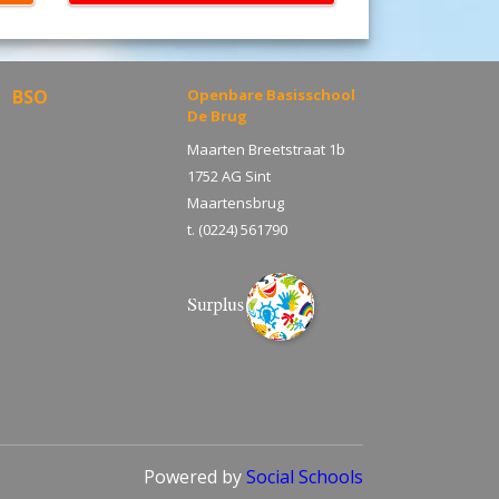
BSO
Openbare Basisschool
De Brug
Maarten Breetstraat 1b
1752 AG Sint
Maartensbrug
t. (0224) 561790
Powered by
Social Schools