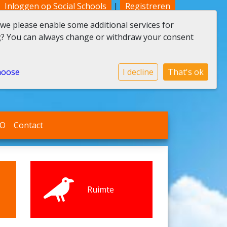
Inloggen op Social Schools
|
Registreren
 we please enable some additional services for
g
? You can always change or withdraw your consent
hoose
I decline
That's ok
SO
Contact
Ruimte