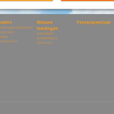
uders
Nieuwe
Peuterspeelzaal
edezeggenschapsraad
leerlingen
uderraad
Aanmelden
estuur
Rondleiding &
uderportaal
Informatie