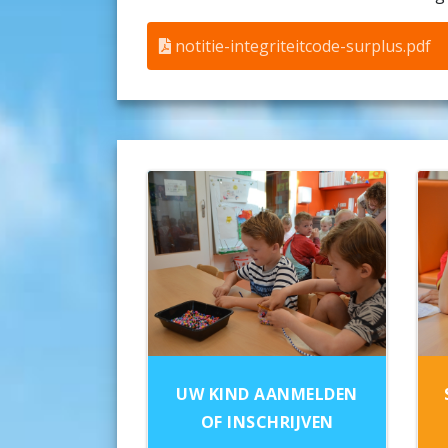
notitie-integriteitcode-surplus.pdf
UW KIND AANMELDEN
OF INSCHRIJVEN