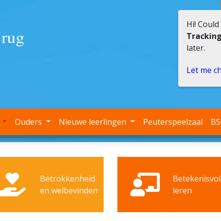
Hi! Could
Trackin
later.
Let me c
e
Ouders
Nieuwe leerlingen
Peuterspeelzaal
B
Betrokkenheid
Betekenisvol
en welbevinden
leren