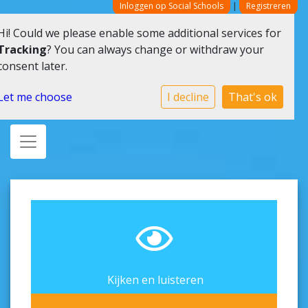
Inloggen op Social Schools
|
Registreren
Hi! Could we please enable some additional services for
Tracking
? You can always change or withdraw your
consent later.
Let me choose
I decline
That's ok
Toggle navigation
Kijken en luisteren