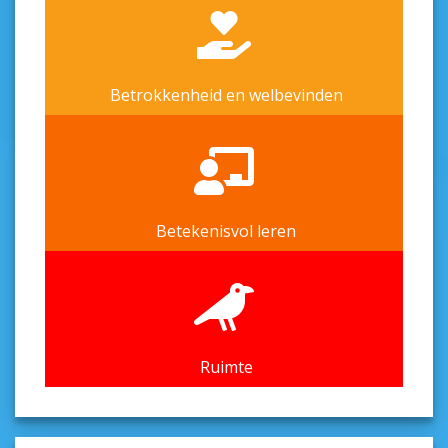
Betrokkenheid en welbevinden
Betekenisvol leren
Ruimte